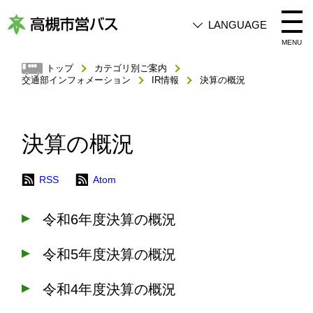
LANGUAGE
高
MENU
槻
トップ
カテゴリ別ご案内
交通部インフォメーション
IR情報
決算の概況
市
営
バ
決算の概況
ス
RSS
Atom
令和6年度決算の概況
令和5年度決算の概況
令和4年度決算の概況