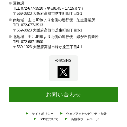
運輸課
市
TEL 072-677-3510（平日8:45～17:15まで）
交
〒569-0823 大阪府高槻市芝生町四丁目3-1
南地域、主にJR線より南側の運行便 芝生営業所
通
TEL 072-677-3513
部
〒569-0823 大阪府高槻市芝生町四丁目3-1
北地域、主にJR線より北側の運行便 緑が丘営業所
TEL 072-687-1500
〒569-1026 大阪府高槻市緑が丘三丁目4-1
公式SNS
お問い合わせ
サイトポリシー
ウェブアクセシビリティ方針
SNSについて
高槻市ホームページ