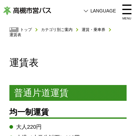
LANGUAGE
高
MENU
槻
トップ
カテゴリ別ご案内
運賃・乗車券
運賃表
市
営
バ
運賃表
ス
普通片道運賃
均一制運賃
大人220円