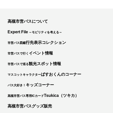
高槻市営バスについて
Expert File
～モビリティを考える～
行先表示コレクション
市営バス図鑑
イベント情報
市営バスで行く
観光スポット情報
市営バスで巡る
ばすおくんのコーナー
マスコットキャラクター
キッズコーナー
バス大好き！
カ
Tsukica（ツキカ）
高槻市営バス専用ICカード
高槻市営バスグッズ販売