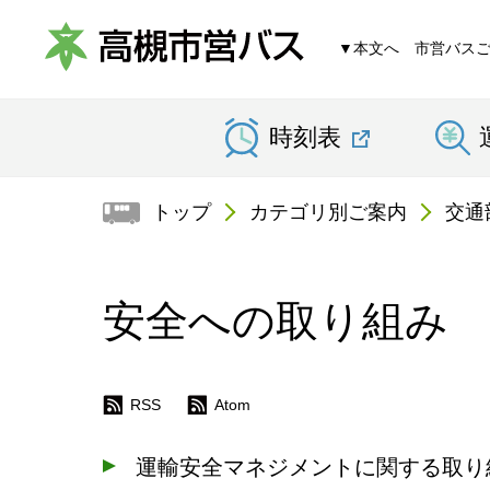
▼本文へ
市営バス
高
時刻表
槻
市
トップ
カテゴリ別ご案内
交通
営
バ
安全への取り組み
ス
RSS
Atom
運輸安全マネジメントに関する取り