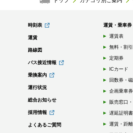
トップ
カテゴリ別ご案内
時刻表
運賃・乗車券
運賃表
運賃
無料・割
路線図
定期券
バス接近情報
ICカード
乗換案内
回数券・
運行状況
企画乗車
総合お知らせ
販売窓口
採用情報
遅延証明
運賃・距
よくあるご質問