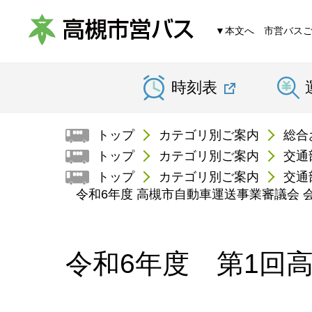
▼本文へ
市営バス
高
時刻表
槻
市
トップ
カテゴリ別ご案内
総合
営
トップ
カテゴリ別ご案内
交通
トップ
カテゴリ別ご案内
交通
バ
令和6年度 高槻市自動車運送事業審議会 
ス
令和6年度 第1回