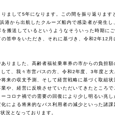
りまして5年になります。この間を振り返ります
横浜港から出航したクルーズ船内で感染者が発生し
客を搬送しているというようなそういった時期にご
の答申をいただき、それに基づき、令和2年12
でありました、高齢者福祉乗車券の市からの負担額
して、我々市営バスの方、令和2年度、3年度と
や将来の収支予測、そして経営戦略に基づく取組状
事業や、経営に反映させていただいてきたところで
ターコロナ禍での需要の回復により少し明るい兆し
変化による将来的なバス利用者の減少といった諸課
い状況となっております。