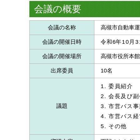
会議の概要
会議の名称
高槻市自動車
会議の開催日時
令和6
年10月
会議の開催場所
高槻市役所本館
出席委員
10名
1. 委員紹介
2. 会長及び
議題
3. 市営バス
4. 市営バス
5. その他