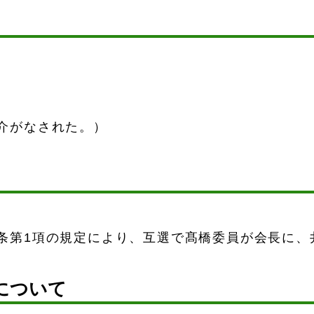
）
介がなされた。）
条第1項の規定により、互選で髙橋委員が会長に、
について