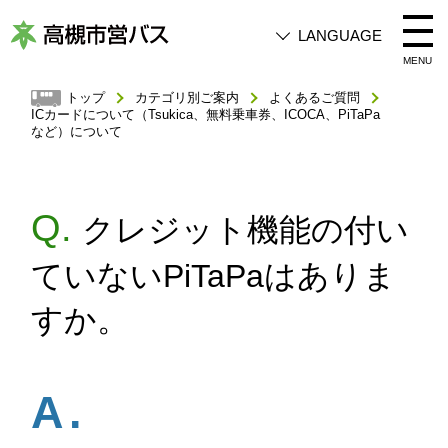
LANGUAGE
高
MENU
槻
トップ
カテゴリ別ご案内
よくあるご質問
ICカードについて（Tsukica、無料乗車券、ICOCA、PiTaPa
市
など）について
営
バ
ス
クレジット機能の付い
ていないPiTaPaはありま
すか。
A.