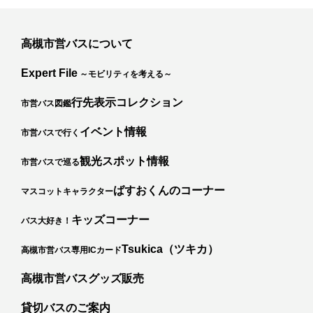
高槻市営バスについて
Expert File
～モビリティを考える～
行先表示コレクション
市営バス図鑑
イベント情報
市営バスで行く
観光スポット情報
市営バスで巡る
ばすおくんのコーナー
マスコットキャラクター
キッズコーナー
バス大好き！
カ
Tsukica（ツキカ）
高槻市営バス専用ICカード
高槻市営バスグッズ販売
貸切バスのご案内