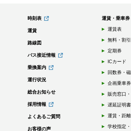
時刻表
運賃・乗車券
運賃表
運賃
無料・割
路線図
定期券
バス接近情報
ICカード
乗換案内
回数券・
運行状況
企画乗車
総合お知らせ
販売窓口
採用情報
遅延証明
運賃・距
よくあるご質問
学校指定
お客様の声