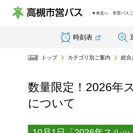
▼本文へ
市営バス
高
時刻表
槻
市
トップ
カテゴリ別ご案内
総合
営
バ
数量限定！2026年
ス
について
10月1日「2026年スル