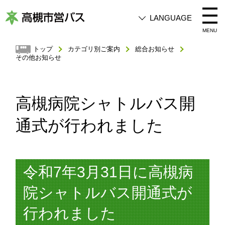
LANGUAGE
高
MENU
槻
トップ
カテゴリ別ご案内
総合お知らせ
その他お知らせ
市
営
バ
高槻病院シャトルバス開
ス
通式が行われました
令和7年3月31日に高槻病
院シャトルバス開通式が
行われました