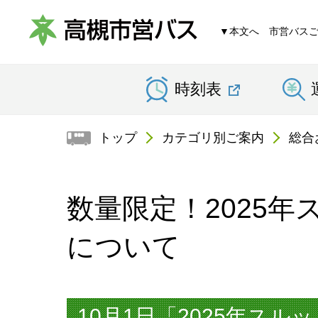
▼本文へ
市営バス
高
時刻表
槻
市
トップ
カテゴリ別ご案内
総合
営
バ
数量限定！2025年
ス
について
10月1日「2025年スル