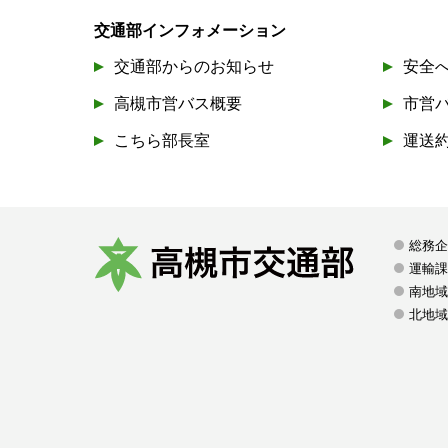
交通部インフォメーション
交通部からのお知らせ
安全
高槻市営バス概要
市営
こちら部長室
運送
総務
運輸
南地域
高
北地域
槻
市
交
通