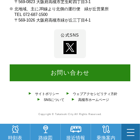
部
〒569-0823 大阪府高槻市芝生町四丁目3-1
北地域、主にJR線より北側の運行便 緑が丘営業所
TEL 072-687-1500
〒569-1026 大阪府高槻市緑が丘三丁目4-1
公式SNS
お問い合わせ
サイトポリシー
ウェブアクセシビリティ方針
SNSについて
高槻市ホームページ
Copyright © Takatsuki City All Rights Reserved.
時刻表
路線図
接近情報
乗換案内