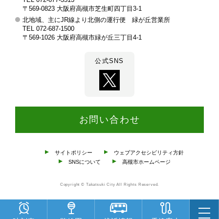
部
〒569-0823 大阪府高槻市芝生町四丁目3-1
北地域、主にJR線より北側の運行便 緑が丘営業所
TEL 072-687-1500
〒569-1026 大阪府高槻市緑が丘三丁目4-1
公式SNS
お問い合わせ
サイトポリシー
ウェブアクセシビリティ方針
SNSについて
高槻市ホームページ
Copyright © Takatsuki City All Rights Reserved.