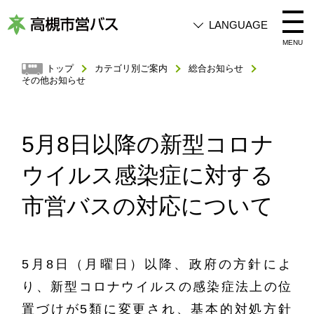
LANGUAGE
高
MENU
槻
トップ
カテゴリ別ご案内
総合お知らせ
その他お知らせ
市
営
バ
5月8日以降の新型コロナ
ス
ウイルス感染症に対する
市営バスの対応について
5月8日（月曜日）以降、政府の方針によ
り、新型コロナウイルスの感染症法上の位
置づけが5類に変更され、基本的対処方針