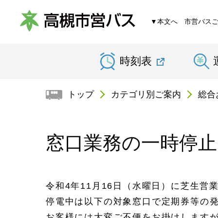
▼本文へ
市営バス
高
時刻表
槻
市
トップ
カテゴリ別ご案内
総合
営
バ
窓口業務の一時停
ス
令和4年11月16日（水曜日）に芝生
停電中は以下の対象窓口で定期券等の
お客様には大変ご不便をお掛けします