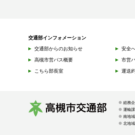
交通部インフォメーション
交通部からのお知らせ
安全
高槻市営バス概要
市営
こちら部長室
運送
総務
運輸
南地域
高
北地域
槻