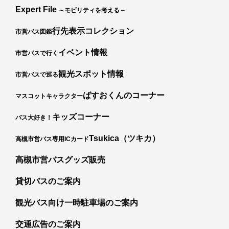
Expert File
～モビリティを考える～
行先表示コレクション
市営バス図鑑
イベント情報
市営バスで行く
観光スポット情報
市営バスで巡る
ばすおくんのコーナー
マスコットキャラクター
キッズコーナー
バス大好き！
カ
Tsukica（ツキカ）
高槻市営バス専用ICカード
高槻市営バスグッズ販売
貸切バスのご案内
観光バス向け一時駐車場のご案内
交通広告のご案内