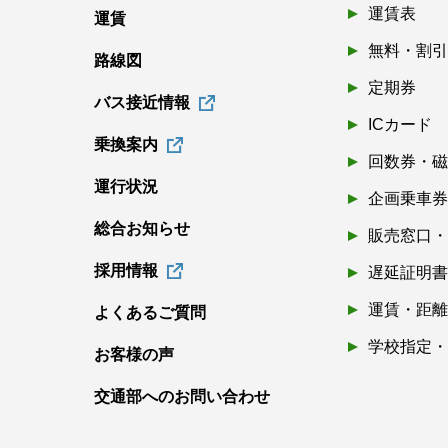
運賃表
運賃
無料・割
路線図
定期券
バス接近情報
ICカード
乗換案内
回数券・
運行状況
企画乗車
総合お知らせ
販売窓口
採用情報
遅延証明
運賃・距
よくあるご質問
学校指定
お客様の声
交通部へのお問い合わせ