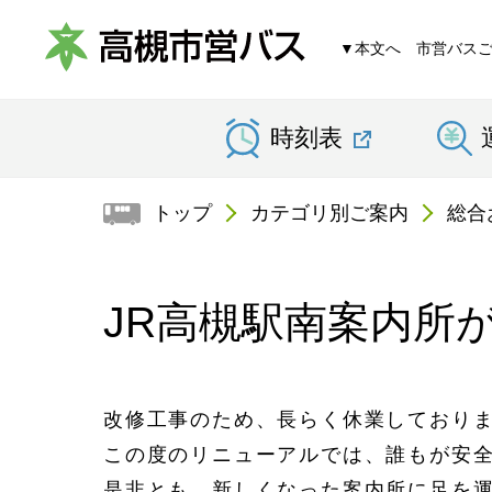
▼本文へ
市営バス
高
時刻表
槻
市
トップ
カテゴリ別ご案内
総合
営
バ
JR高槻駅南案内所
ス
改修工事のため、長らく休業しておりま
この度のリニューアルでは、誰もが安
是非とも、新しくなった案内所に足を