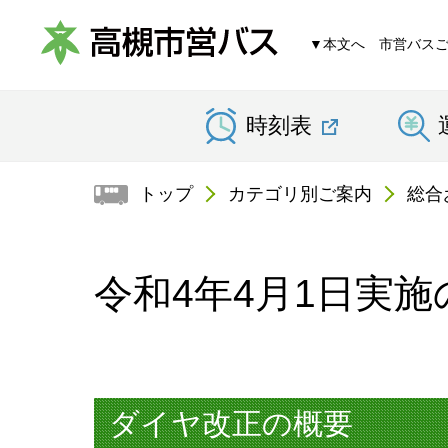
▼本文へ
市営バス
高
時刻表
槻
市
トップ
カテゴリ別ご案内
総合
営
バ
令和4年4月1日実
ス
ダイヤ改正の概要