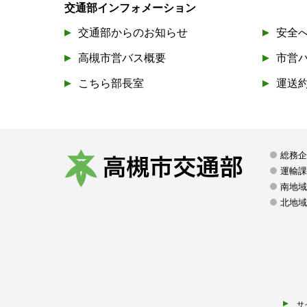
交通部インフォメーション
交通部からのお知らせ
安全
高槻市営バス概要
市営
こちら部長室
運送
総務
運輸
南地域
高
北地域
槻
市
交
通
部
サ