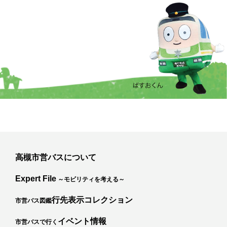
高槻市営バスについて
Expert File
～モビリティを考える～
行先表示コレクション
市営バス図鑑
イベント情報
市営バスで行く