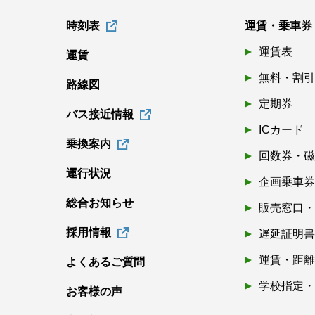
時刻表
運賃・乗車券
運賃表
運賃
無料・割
路線図
定期券
バス接近情報
ICカード
乗換案内
回数券・
運行状況
企画乗車
総合お知らせ
販売窓口
採用情報
遅延証明
運賃・距
よくあるご質問
学校指定
お客様の声