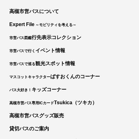
高槻市営バスについて
Expert File
～モビリティを考える～
行先表示コレクション
市営バス図鑑
イベント情報
市営バスで行く
観光スポット情報
市営バスで巡る
ばすおくんのコーナー
マスコットキャラクター
キッズコーナー
バス大好き！
カ
Tsukica（ツキカ）
高槻市営バス専用ICカード
高槻市営バスグッズ販売
貸切バスのご案内