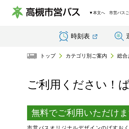
▼本文へ
市営バス
高
時刻表
槻
市
トップ
カテゴリ別ご案内
総合
営
バ
ご利用ください！
ス
無料でご利用いただけ
市営バスオリジナルデザインのばすお