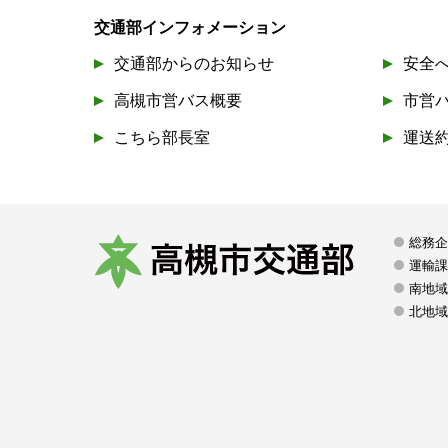
交通部インフォメーション
交通部からのお知らせ
安全
高槻市営バス概要
市営
こちら部長室
運送
総務
運輸
南地域
高
北地域
槻
市
交
通