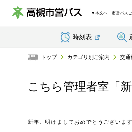
▼本文へ
市営バス
高
時刻表
槻
市
トップ
カテゴリ別ご案内
交通
営
バ
こちら管理者室「
ス
新年、明けましておめでとうございま