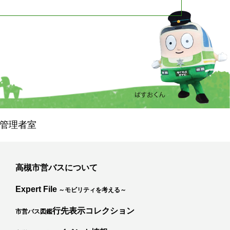
管理者室
高槻市営バスについて
Expert File
～モビリティを考える～
行先表示コレクション
市営バス図鑑