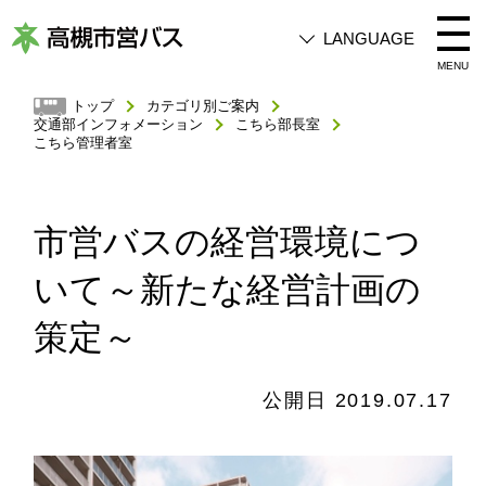
LANGUAGE
高
MENU
槻
トップ
カテゴリ別ご案内
交通部インフォメーション
こちら部長室
市
こちら管理者室
営
バ
ス
市営バスの経営環境につ
いて～新たな経営計画の
策定～
公開日 2019.07.17