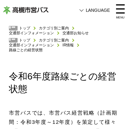
LANGUAGE
高
MENU
槻
トップ
カテゴリ別ご案内
交通部インフォメーション
交通部お知らせ
市
トップ
カテゴリ別ご案内
営
交通部インフォメーション
IR情報
路線ごとの経営状態
バ
ス
令和6年度路線ごとの経営
状態
市営バスでは、市営バス経営戦略（計画期
間：令和3年度～12年度）を策定して様々