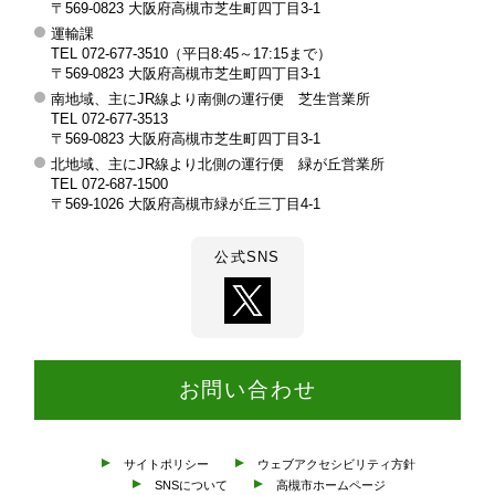
槻
〒569-0823 大阪府高槻市芝生町四丁目3-1
運輸課
市
TEL 072-677-3510（平日8:45～17:15まで）
交
〒569-0823 大阪府高槻市芝生町四丁目3-1
南地域、主にJR線より南側の運行便 芝生営業所
通
TEL 072-677-3513
部
〒569-0823 大阪府高槻市芝生町四丁目3-1
北地域、主にJR線より北側の運行便 緑が丘営業所
TEL 072-687-1500
〒569-1026 大阪府高槻市緑が丘三丁目4-1
公式SNS
お問い合わせ
サイトポリシー
ウェブアクセシビリティ方針
SNSについて
高槻市ホームページ