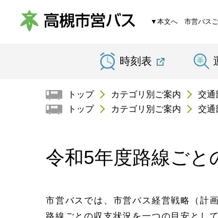
▼本文へ
市営バス
高
時刻表
槻
市
トップ
カテゴリ別ご案内
交通
営
トップ
カテゴリ別ご案内
交通
バ
ス
令和5年度路線ごと
市営バスでは、市営バス経営戦略（計画
路線ごとの収支状況を一つの目安とし