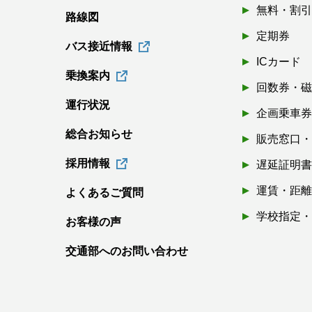
無料・割
路線図
定期券
バス接近情報
ICカード
乗換案内
回数券・
運行状況
企画乗車
総合お知らせ
販売窓口
採用情報
遅延証明
運賃・距
よくあるご質問
学校指定
お客様の声
交通部へのお問い合わせ