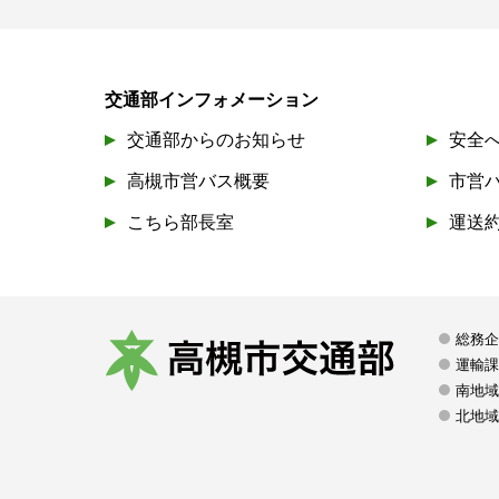
交通部インフォメーション
交通部からのお知らせ
安全
高槻市営バス概要
市営
こちら部長室
運送
総務
運輸
南地域
高
北地域
槻
市