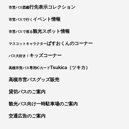
行先表示コレクション
市営バス図鑑
イベント情報
市営バスで行く
観光スポット情報
市営バスで巡る
ばすおくんのコーナー
マスコットキャラクター
キッズコーナー
バス大好き！
カ
Tsukica（ツキカ）
高槻市営バス専用ICカード
高槻市営バスグッズ販売
貸切バスのご案内
観光バス向け一時駐車場のご案内
交通広告のご案内