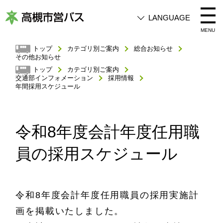
LANGUAGE
高
MENU
槻
トップ
カテゴリ別ご案内
総合お知らせ
その他お知らせ
市
トップ
カテゴリ別ご案内
営
交通部インフォメーション
採用情報
年間採用スケジュール
バ
ス
令和8年度会計年度任用職
員の採用スケジュール
令和8年度会計年度任用職員の採用実施計
画を掲載いたしました。