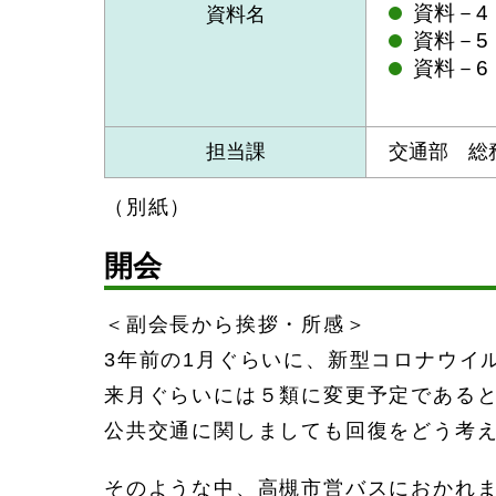
資料－4
資料名
資料－5
資料－6
担当課
交通部 総
（別紙）
開会
＜副会長から挨拶・所感＞
3年前の1月ぐらいに、新型コロナウイ
来月ぐらいには５類に変更予定である
公共交通に関しましても回復をどう考
そのような中、高槻市営バスにおかれ