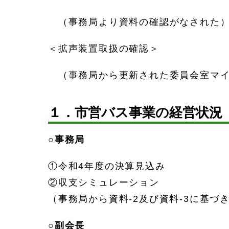
（事務局より資料の確認がなされた
＜拡声装置取扱の確認＞
（事務局から更新された委員会室マイ
１．市営バス事業の経営状況
○
事務局
①令和4年度の決算見込み
②収支シミュレーション
（事務局から資料-2及び資料-3に基づ
○
副会長