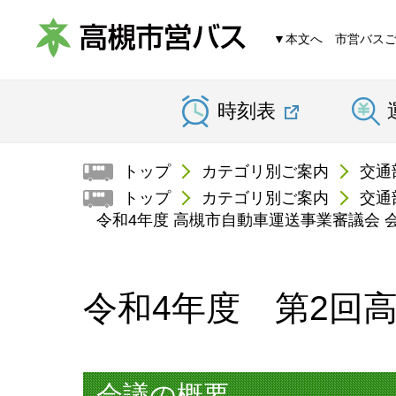
▼本文へ
市営バス
高
時刻表
槻
市
トップ
カテゴリ別ご案内
交通
営
トップ
カテゴリ別ご案内
交通
令和4年度 高槻市自動車運送事業審議会 
バ
ス
令和4年度 第2回
会議の概要