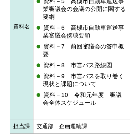
資料－5 高槻市自動車運送事
業審議会の会議の公開に関する
要綱
資料名
資料－6 高槻市自動車運送事
業審議会傍聴要領
資料－7 前回審議会の答申概
要
資料－8 市営バス路線図
資料－9 市営バスを取り巻く
現状と課題について
資料－10 令和元年度 審議
会全体スケジュール
担当課
交通部 企画運輸課