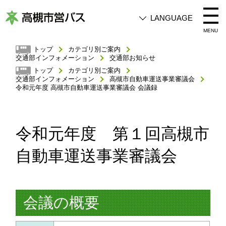
LANGUAGE
高
MENU
槻
トップ
カテゴリ別ご案内
交通部インフォメーション
交通部お知らせ
市
トップ
カテゴリ別ご案内
営
交通部インフォメーション
高槻市自動車運送事業審議会
令和元年度 高槻市自動車運送事業審議会 会議録
バ
ス
令和元年度 第１回高槻市
自動車運送事業審議会
会議の概要