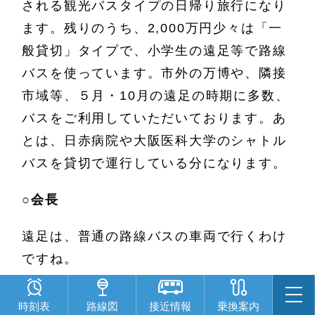
される観光バスタイプの日帰り旅行になり
ます。残りのうち、2,000万円少々は「一
般貸切」タイプで、小学生の遠足等で路線
バスを使っています。市外の万博や、隣接
市域等、５月・10月の遠足の時期に多数、
バスをご利用していただいております。あ
とは、日赤病院や大阪医科大学のシャトル
バスを貸切で運行している分になります。
○
会長
遠足は、普通の路線バスの車両で行くわけ
ですね。
○
事務局
時刻表
路線図
接近情報
乗換案内