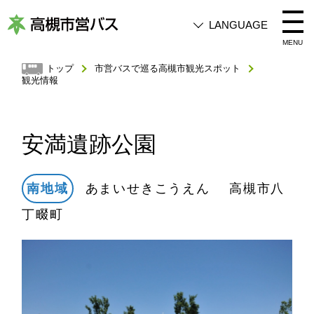
LANGUAGE
高
MENU
槻
トップ
市営バスで巡る高槻市観光スポット
観光情報
市
営
バ
安満遺跡公園
ス
南地域
あまいせきこうえん 高槻市八
丁畷町