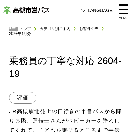
LANGUAGE
高
MENU
槻
トップ
カテゴリ別ご案内
お客様の声
2026年4月分
市
営
バ
乗務員の丁寧な対応 2604-
ス
19
評価
JR高槻駅北発上の口行きの市営バスから降
りる際、運転士さんがベビーカーを降ろし
てくれて、子どもを乗せるところまで手伝