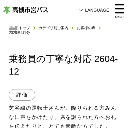
LANGUAGE
高
MENU
槻
トップ
カテゴリ別ご案内
お客様の声
2026年4月分
市
営
バ
乗務員の丁寧な対応 2604-
ス
12
評価
芝谷線の運転士さんが、降りられる方みん
なに声をかけたり、席を譲られた方へお礼
を伝えたりと、とても素敵な方でした。