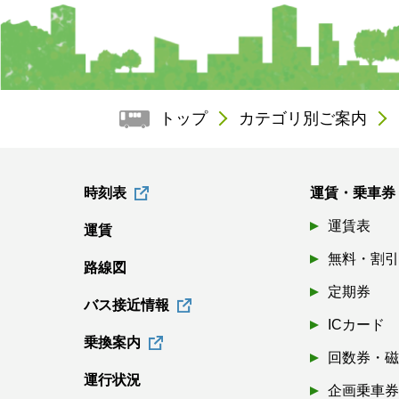
トップ
カテゴリ別ご案内
時刻表
運賃・乗車券
運賃表
運賃
無料・割
路線図
定期券
バス接近情報
ICカード
乗換案内
回数券・
運行状況
企画乗車