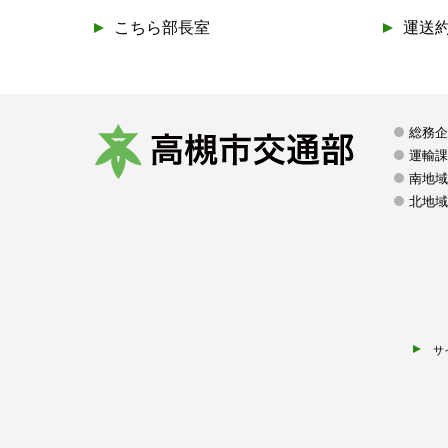
こちら部長室
運送
総務
運輸
南地域
高
北地域
槻
市
交
通
部
サ