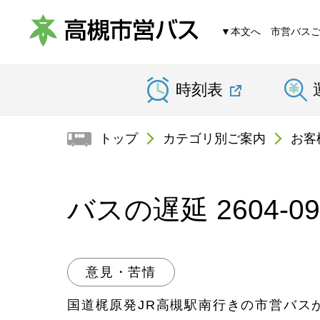
▼本文へ
市営バス
高
時刻表
槻
市
トップ
カテゴリ別ご案内
お客
営
バ
バスの遅延 2604-0
ス
意見・苦情
国道梶原発JR高槻駅南行きの市営バス