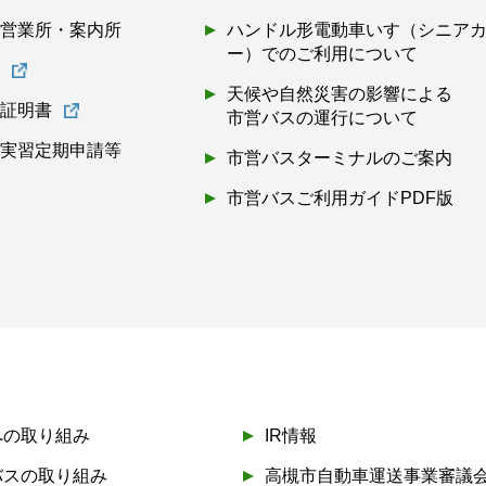
・営業所・案内所
ハンドル形電動車いす（シニア
ー）でのご利用について
書
天候や自然災害の影響による
離証明書
市営バスの運行について
・実習定期申請等
市営バスターミナルのご案内
市営バスご利用ガイドPDF版
への取り組み
IR情報
バスの取り組み
高槻市自動車運送事業審議