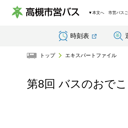
▼本文へ
市営バス
高
時刻表
槻
市
トップ
エキスパートファイル
営
バ
第8回 バスのおでこ
ス