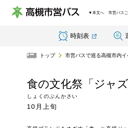
▼本文へ
市営バス
高
時刻表
槻
市
トップ
市営バスで巡る高槻市内イ
営
バ
食の文化祭「ジャ
ス
しょくのぶんかさい
10月上旬