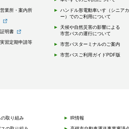
・営業所・案内所
ハンドル形電動車いす（シニア
ー）でのご利用について
書
天候や自然災害の影響による
離証明書
市営バスの運行について
・実習定期申請等
市営バスターミナルのご案内
市営バスご利用ガイドPDF版
への取り組み
IR情報
バスの取り組み
高槻市自動車運送事業審議