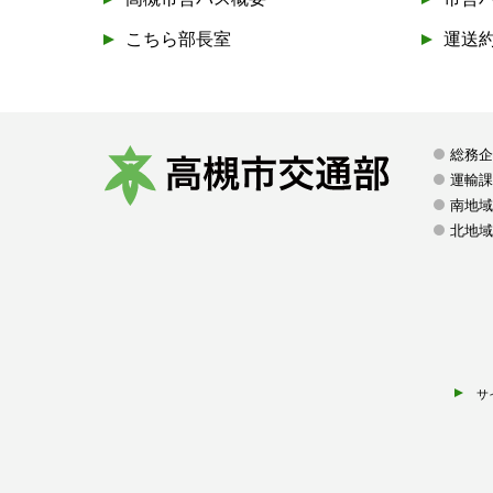
こちら部長室
運送
総務
運輸
南地域
高
北地域
槻
市
交
通
部
サ