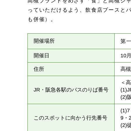
高槻ブランドをめざす「食」と高槻ジ
っていただけるよう、飲食店ブースと
も併催）。
開催場所
第
開催日
10
住所
高
＜
JR・阪急各駅のバスのりば番号
(1
(2
(1
このスポットに向かう行先番号
9・
(2)