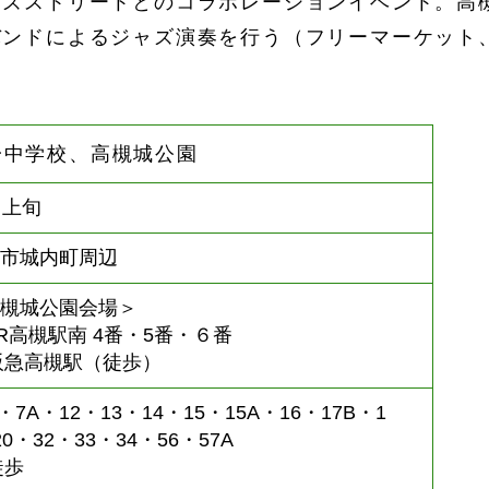
ャズストリートとのコラボレーションイベント。高
バンドによるジャズ演奏を行う（フリーマーケット
一中学校、高槻城公園
月上旬
槻市城内町周辺
高槻城公園会場＞
)JR高槻駅南 4番・5番・６番
)阪急高槻駅（徒歩）
)7・7A・12・13・14・15・15A・16・17B・1
20・32・33・34・56・57A
徒歩