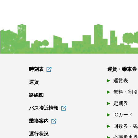
時刻表
運賃・乗車券
運賃表
運賃
無料・割
路線図
定期券
バス接近情報
ICカード
乗換案内
回数券・
運行状況
企画乗車