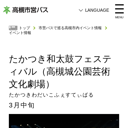
LANGUAGE
高
MENU
槻
トップ
市営バスで巡る高槻市内イベント情報
イベント情報
市
営
バ
たかつき和太鼓フェステ
ス
ィバル（高槻城公園芸術
文化劇場）
たかつきわだいこふぇすてぃばる
3月中旬