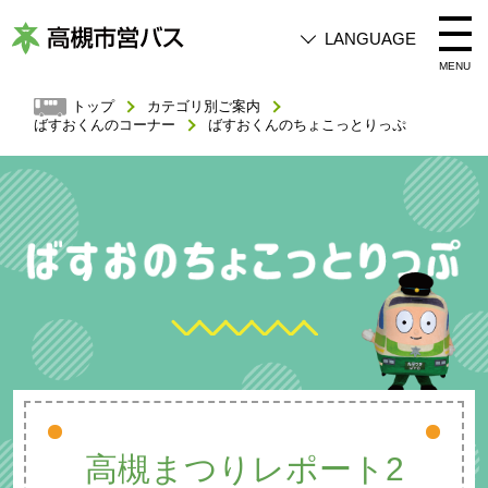
LANGUAGE
高
MENU
槻
トップ
カテゴリ別ご案内
ばすおくんのコーナー
ばすおくんのちょこっとりっぷ
市
営
バ
ス
高槻まつりレポート2
高槻まつりレポート2