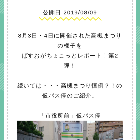
公開日 2019/08/09
8月3日・4日に開催された高槻まつり
の様子を
ばすおがちょこっとレポート！第2
弾！
続いては・・・高槻まつり恒例？！の
仮バス停のご紹介。
「市役所前」仮バス停