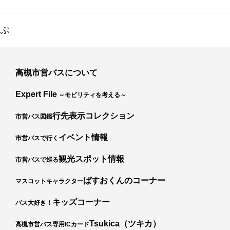
っぷ
高槻市営バスについて
Expert File
～モビリティを考える～
行先表示コレクション
市営バス図鑑
イベント情報
市営バスで行く
観光スポット情報
市営バスで巡る
ばすおくんのコーナー
マスコットキャラクター
キッズコーナー
バス大好き！
カ
Tsukica（ツキカ）
高槻市営バス専用ICカード