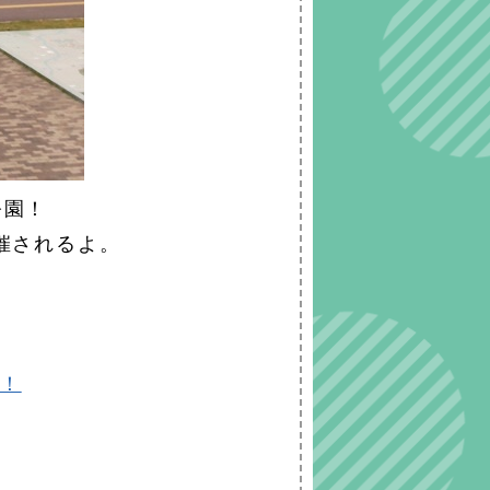
公園！
催されるよ。
！