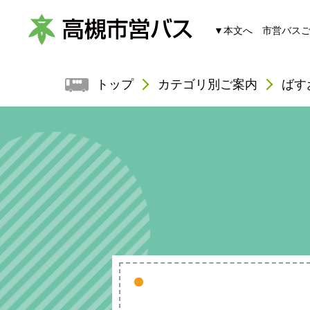
▼本文へ
市営バス
高
トップ
カテゴリ別ご案内
ばす
槻
市
営
バ
ス